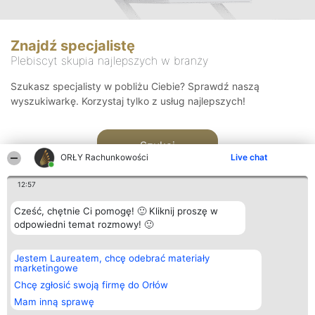
Znajdź specjalistę
Plebiscyt skupia najlepszych w branży
Szukasz specjalisty w pobliżu Ciebie? Sprawdź naszą
wyszukiwarkę. Korzystaj tylko z usług najlepszych!
Szukaj
ORŁY Rachunkowości
Live chat
12:57
Cześć, chętnie Ci pomogę! 🙂 Kliknij proszę w
odpowiedni temat rozmowy! 🙂
Organizator plebiscytu
Plebiscyt
Kontakt
Jestem Laureatem, chcę odebrać materiały
Bright Side Solutions sp. z o.
Laureaci
Kontakt
marketingowe
o. sp. k.
Lista
ul. Ruska 22
wszystkich
Chcę zgłosić swoją firmę do Orłów
Wrocław 50-079
Laureatów
Mam inną sprawę
KRS 0000749100 | Regon
Zasady
381313360 | NIP 8943132676
Regulamin