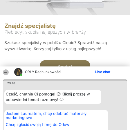
Znajdź specjalistę
Plebiscyt skupia najlepszych w branży
Szukasz specjalisty w pobliżu Ciebie? Sprawdź naszą
wyszukiwarkę. Korzystaj tylko z usług najlepszych!
Szukaj
ORŁY Rachunkowości
Live chat
23:48
Cześć, chętnie Ci pomogę! 🙂 Kliknij proszę w
odpowiedni temat rozmowy! 🙂
Organizator plebiscytu
Plebiscyt
Kontakt
Jestem Laureatem, chcę odebrać materiały
Bright Side Solutions sp. z o.
Laureaci
Kontakt
marketingowe
o. sp. k.
Lista
ul. Ruska 22
wszystkich
Chcę zgłosić swoją firmę do Orłów
Wrocław 50-079
Laureatów