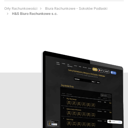
Orły Rachunkowości
Biura Rachunkowe - Sokołów Podlaski
H&S Biuro Rachunkowe s.c.