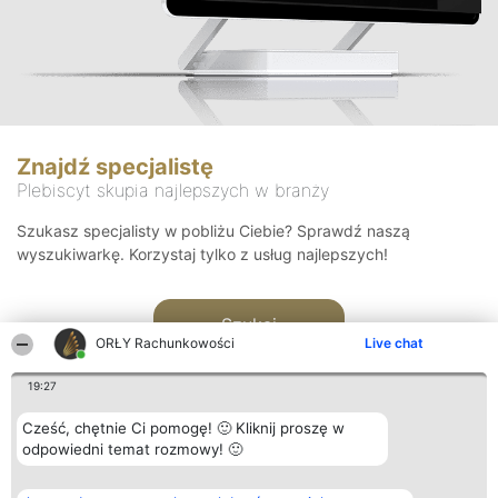
Znajdź specjalistę
Plebiscyt skupia najlepszych w branży
Szukasz specjalisty w pobliżu Ciebie? Sprawdź naszą
wyszukiwarkę. Korzystaj tylko z usług najlepszych!
Szukaj
ORŁY Rachunkowości
Live chat
19:27
Cześć, chętnie Ci pomogę! 🙂 Kliknij proszę w
odpowiedni temat rozmowy! 🙂
Organizator plebiscytu
Plebiscyt
Kontakt