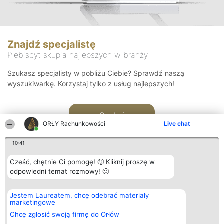
Znajdź specjalistę
Plebiscyt skupia najlepszych w branży
Szukasz specjalisty w pobliżu Ciebie? Sprawdź naszą
wyszukiwarkę. Korzystaj tylko z usług najlepszych!
Szukaj
ORŁY Rachunkowości
Live chat
10:41
Cześć, chętnie Ci pomogę! 🙂 Kliknij proszę w
odpowiedni temat rozmowy! 🙂
Organizator plebiscytu
Plebiscyt
Kontakt
Jestem Laureatem, chcę odebrać materiały
Bright Side Solutions sp. z o.
Laureaci
Kontakt
marketingowe
o. sp. k.
Lista
ul. Ruska 22
wszystkich
Chcę zgłosić swoją firmę do Orłów
Wrocław 50-079
Laureatów