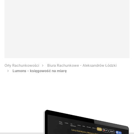
Orły Rachunkowości
Biura Rachunkowe - Aleksandrów Łódzki
Lumons - księgowość na miarę