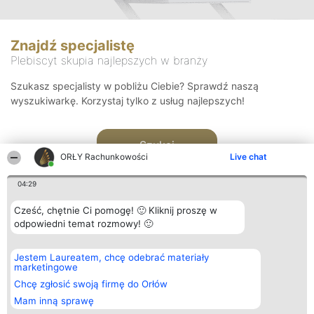
Znajdź specjalistę
Plebiscyt skupia najlepszych w branży
Szukasz specjalisty w pobliżu Ciebie? Sprawdź naszą
wyszukiwarkę. Korzystaj tylko z usług najlepszych!
Szukaj
ORŁY Rachunkowości
Live chat
04:29
Cześć, chętnie Ci pomogę! 🙂 Kliknij proszę w
odpowiedni temat rozmowy! 🙂
Organizator plebiscytu
Plebiscyt
Kontakt
Jestem Laureatem, chcę odebrać materiały
Bright Side Solutions sp. z o.
Laureaci
Kontakt
marketingowe
o. sp. k.
Lista
ul. Ruska 22
wszystkich
Chcę zgłosić swoją firmę do Orłów
Wrocław 50-079
Laureatów
Mam inną sprawę
KRS 0000749100 | Regon
Zasady
381313360 | NIP 8943132676
Regulamin