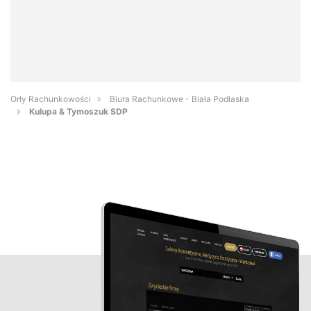
Orły Rachunkowości
Biura Rachunkowe - Biała Podlaska
Kulupa & Tymoszuk SDP