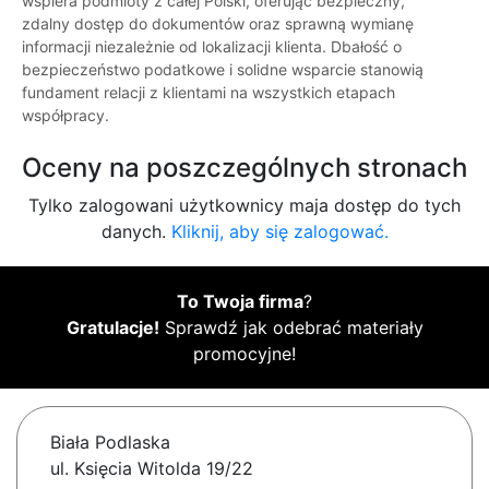
wspiera podmioty z całej Polski, oferując bezpieczny,
zdalny dostęp do dokumentów oraz sprawną wymianę
informacji niezależnie od lokalizacji klienta. Dbałość o
bezpieczeństwo podatkowe i solidne wsparcie stanowią
fundament relacji z klientami na wszystkich etapach
współpracy.
Oceny na poszczególnych stronach
Tylko zalogowani użytkownicy maja dostęp do tych
danych.
Kliknij, aby się zalogować.
To Twoja firma
?
Gratulacje!
Sprawdź jak odebrać materiały
promocyjne!
Biała Podlaska
ul. Księcia Witolda 19/22