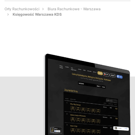
Orły Rachunkowości
Biura Rachunkowe - Warszawa
Księgowość Warszawa KDS