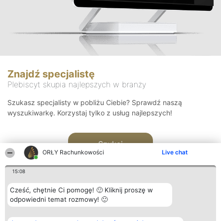
Znajdź specjalistę
Plebiscyt skupia najlepszych w branży
Szukasz specjalisty w pobliżu Ciebie? Sprawdź naszą
wyszukiwarkę. Korzystaj tylko z usług najlepszych!
Szukaj
ORŁY Rachunkowości
Live chat
15:08
Cześć, chętnie Ci pomogę! 🙂 Kliknij proszę w
odpowiedni temat rozmowy! 🙂
Organizator plebiscytu
Plebiscyt
Kontakt