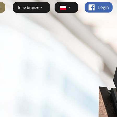
ę
Login
Inne branże