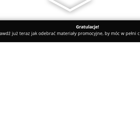
Gratulacje!
awdź już teraz jak odebrać materiały promocyjne, by móc w pełni c
w
Księgowość Polska
O firmie:
Księgowość Polska
to biuro r
piętnaście lat doświadczenia 
kadrowo-płacowych. Firma wsp
działalności, oferując całości
Pokaż więcej >>
podatkowych ksiąg przychodów 
najbardziej korzystnej formy p
rejestracji działalności gospoda