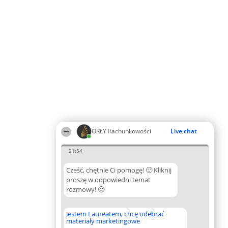
ORŁY Rachunkowości
Live chat
21:54
Cześć, chętnie Ci pomogę! 🙂 Kliknij
proszę w odpowiedni temat
rozmowy! 🙂
Jestem Laureatem, chcę odebrać
materiały marketingowe