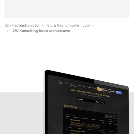
Orły Rachunkowości
Biura Rachunkowe - Lublin
2W Konsulting biuro rachunkowe