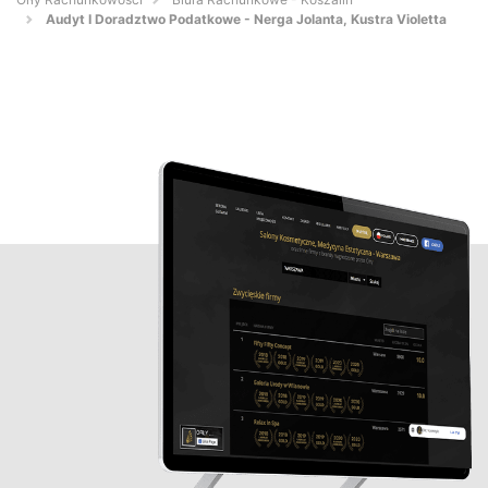
Audyt I Doradztwo Podatkowe - Nerga Jolanta, Kustra Violetta