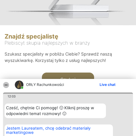
Znajdź specjalistę
Plebiscyt skupia najlepszych w branży
Szukasz specjalisty w pobliżu Ciebie? Sprawdź naszą
wyszukiwarkę. Korzystaj tylko z usług najlepszych!
Szukaj
ORŁY Rachunkowości
Live chat
12:03
Cześć, chętnie Ci pomogę! 🙂 Kliknij proszę w
odpowiedni temat rozmowy! 🙂
Organizator plebiscytu
Plebiscyt
Kontakt
Jestem Laureatem, chcę odebrać materiały
Bright Side Solutions sp. z o.
Laureaci
Kontakt
marketingowe
o. sp. k.
Lista