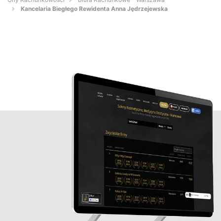
Kancelaria Biegłego Rewidenta Anna Jędrzejewska