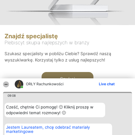
Znajdź specjalistę
Plebiscyt skupia najlepszych w branży
Szukasz specjalisty w pobliżu Ciebie? Sprawdź naszą
wyszukiwarkę. Korzystaj tylko z usług najlepszych!
Szukaj
ORŁY Rachunkowości
Live chat
09:08
Cześć, chętnie Ci pomogę! 🙂 Kliknij proszę w
odpowiedni temat rozmowy! 🙂
Organizator plebiscytu
Plebiscyt
Kontakt
Jestem Laureatem, chcę odebrać materiały
Bright Side Solutions sp. z o.
Laureaci
Kontakt
marketingowe
o. sp. k.
Lista