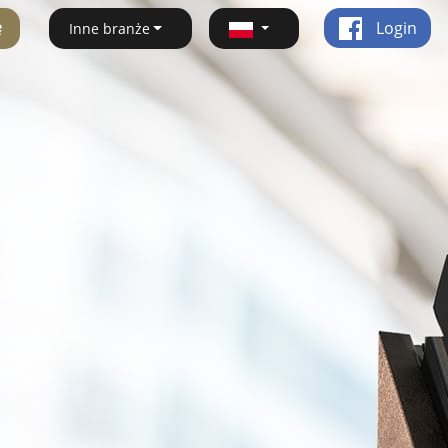
ę
Login
Inne branże