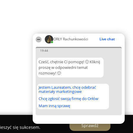
ORŁY Rachunkowości
Live chat
19:44
Cześć, chętnie Ci pomogę! 🙂 Kliknij
proszę w odpowiedni temat
rozmowy! 🙂
Jestem Laureatem, chcę odebrać
materiały marketingowe
Chcę zgłosić swoją firmę do Orłów
Mam inną sprawę
Sprawdź
ieszyć się sukcesem.