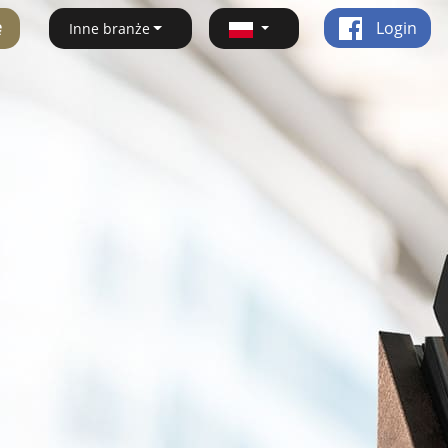
ę
Login
Inne branże