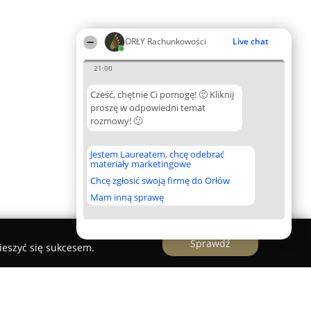
ORŁY Rachunkowości
Live chat
21:00
Cześć, chętnie Ci pomogę! 🙂 Kliknij
proszę w odpowiedni temat
rozmowy! 🙂
Jestem Laureatem, chcę odebrać
materiały marketingowe
Chcę zgłosić swoją firmę do Orłów
Mam inną sprawę
Sprawdź
ieszyć się sukcesem.
atkowe • Księgowość • Kadry i płace Gdańsk