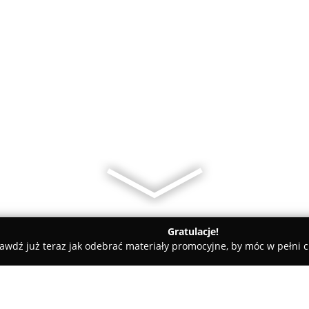
Gratulacje!
awdź już teraz jak odebrać materiały promocyjne, by móc w pełni c
k
Rödl & Partner • Audyt finansowy • Doradztwo prawne i pod