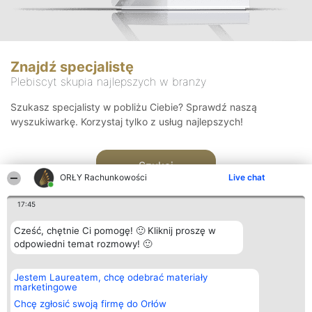
Znajdź specjalistę
Plebiscyt skupia najlepszych w branży
Szukasz specjalisty w pobliżu Ciebie? Sprawdź naszą
wyszukiwarkę. Korzystaj tylko z usług najlepszych!
Szukaj
ORŁY Rachunkowości
Live chat
17:45
Cześć, chętnie Ci pomogę! 🙂 Kliknij proszę w
odpowiedni temat rozmowy! 🙂
Organizator plebiscytu
Plebiscyt
Kontakt
Jestem Laureatem, chcę odebrać materiały
Bright Side Solutions sp. z o.
Laureaci
Kontakt
marketingowe
o. sp. k.
Lista
ul. Ruska 22
wszystkich
Chcę zgłosić swoją firmę do Orłów
Wrocław 50-079
Laureatów