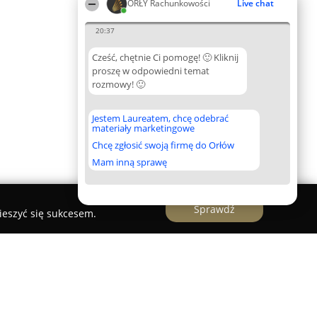
ORŁY Rachunkowości
Live chat
20:37
Cześć, chętnie Ci pomogę! 🙂 Kliknij
proszę w odpowiedni temat
rozmowy! 🙂
Jestem Laureatem, chcę odebrać
materiały marketingowe
Chcę zgłosić swoją firmę do Orłów
Mam inną sprawę
Sprawdź
ieszyć się sukcesem.