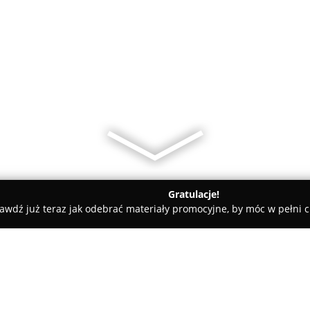
Gratulacje!
awdź już teraz jak odebrać materiały promocyjne, by móc w pełni c
yśl
BIURO Rachunkowe Abacus Małgorzata Czura