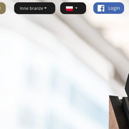
ę
Login
Inne branże