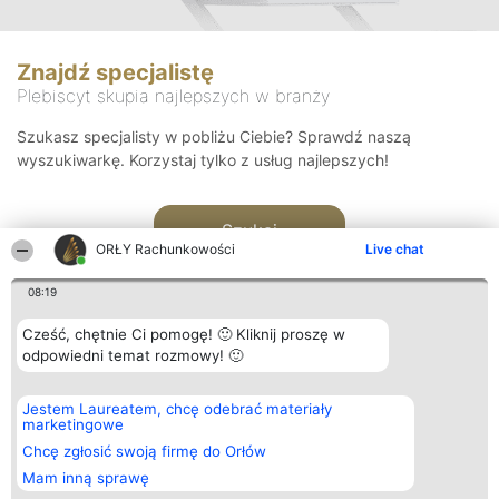
Znajdź specjalistę
Plebiscyt skupia najlepszych w branży
Szukasz specjalisty w pobliżu Ciebie? Sprawdź naszą
wyszukiwarkę. Korzystaj tylko z usług najlepszych!
Szukaj
ORŁY Rachunkowości
Live chat
08:19
Cześć, chętnie Ci pomogę! 🙂 Kliknij proszę w
odpowiedni temat rozmowy! 🙂
Organizator plebiscytu
Plebiscyt
Kontakt
Jestem Laureatem, chcę odebrać materiały
Bright Side Solutions sp. z o.
Laureaci
Kontakt
marketingowe
o. sp. k.
Lista
ul. Ruska 22
wszystkich
Chcę zgłosić swoją firmę do Orłów
Wrocław 50-079
Laureatów
Mam inną sprawę
KRS 0000749100 | Regon
Zasady
381313360 | NIP 8943132676
Regulamin