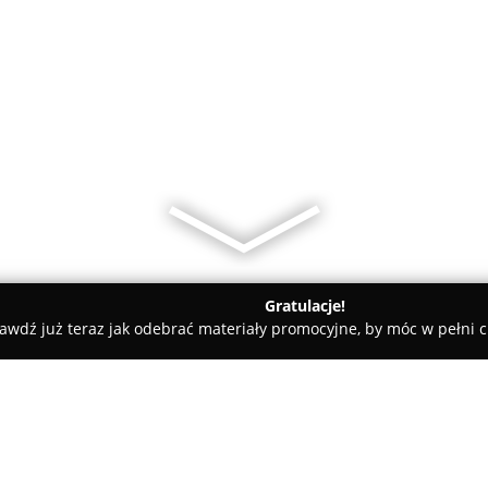
Gratulacje!
awdź już teraz jak odebrać materiały promocyjne, by móc w pełni c
szcz
Biuro Rachunkowe Ewa Piwecka