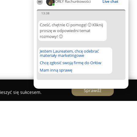
ORŁY Rachunkowości
Live chat
13:38
Cześć, chętnie Ci pomogę! 🙂 Kliknij
proszę w odpowiedni temat
rozmowy! 🙂
Jestem Laureatem, chcę odebrać
materiały marketingowe
Chcę zgłosić swoją firmę do Orłów
Mam inną sprawę
Sprawdź
ieszyć się sukcesem.