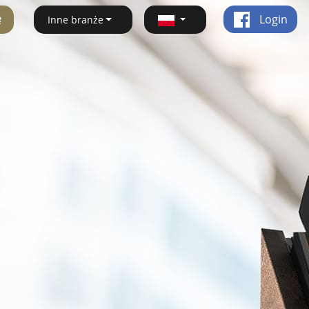
ę
Login
Inne branże