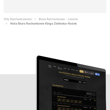
Orły Rachunkowości
Biura Rachunkowe - Leszno
Nota Biuro Rachunkowe Kinga Zielinska-Rożek