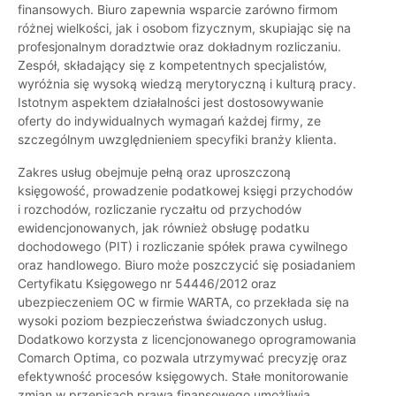
finansowych. Biuro zapewnia wsparcie zarówno firmom
różnej wielkości, jak i osobom fizycznym, skupiając się na
profesjonalnym doradztwie oraz dokładnym rozliczaniu.
Zespół, składający się z kompetentnych specjalistów,
wyróżnia się wysoką wiedzą merytoryczną i kulturą pracy.
Istotnym aspektem działalności jest dostosowywanie
oferty do indywidualnych wymagań każdej firmy, ze
szczególnym uwzględnieniem specyfiki branży klienta.
Zakres usług obejmuje pełną oraz uproszczoną
księgowość, prowadzenie podatkowej księgi przychodów
i rozchodów, rozliczanie ryczałtu od przychodów
ewidencjonowanych, jak również obsługę podatku
dochodowego (PIT) i rozliczanie spółek prawa cywilnego
oraz handlowego. Biuro może poszczycić się posiadaniem
Certyfikatu Księgowego nr 54446/2012 oraz
ubezpieczeniem OC w firmie WARTA, co przekłada się na
wysoki poziom bezpieczeństwa świadczonych usług.
Dodatkowo korzysta z licencjonowanego oprogramowania
Comarch Optima, co pozwala utrzymywać precyzję oraz
efektywność procesów księgowych. Stałe monitorowanie
zmian w przepisach prawa finansowego umożliwia