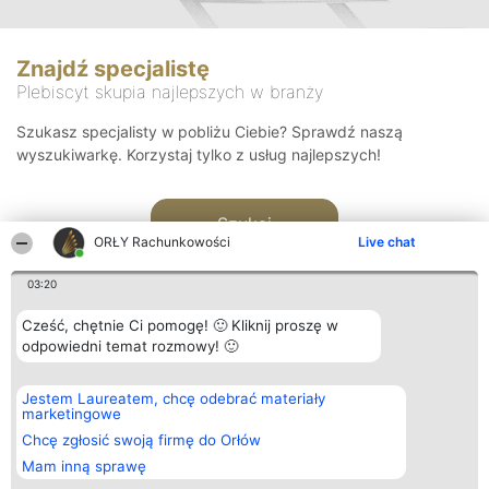
Znajdź specjalistę
Plebiscyt skupia najlepszych w branży
Szukasz specjalisty w pobliżu Ciebie? Sprawdź naszą
wyszukiwarkę. Korzystaj tylko z usług najlepszych!
Szukaj
ORŁY Rachunkowości
Live chat
03:20
Cześć, chętnie Ci pomogę! 🙂 Kliknij proszę w
odpowiedni temat rozmowy! 🙂
Organizator plebiscytu
Plebiscyt
Kontakt
Jestem Laureatem, chcę odebrać materiały
Bright Side Solutions sp. z o.
Laureaci
Kontakt
marketingowe
o. sp. k.
Lista
ul. Ruska 22
wszystkich
Chcę zgłosić swoją firmę do Orłów
Wrocław 50-079
Laureatów
Mam inną sprawę
KRS 0000749100 | Regon
Zasady
381313360 | NIP 8943132676
Regulamin