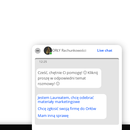
ORŁY Rachunkowości
Live chat
12:25
Cześć, chętnie Ci pomogę! 🙂 Kliknij
proszę w odpowiedni temat
rozmowy! 🙂
Jestem Laureatem, chcę odebrać
materiały marketingowe
Chcę zgłosić swoją firmę do Orłów
Mam inną sprawę