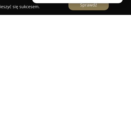
Sprawdź
ieszyć się sukcesem.
a Brzostkiewicz
w Krakowie funkcjonuje jako
ogatym doświadczeniem, oferujące rozbudowane
. Od 2001 roku wspomaga przedsiębiorców,
radztwo oraz rzetelną obsługę finansową. Zespół
odpowiada za profesjonalne prowadzenie ksiąg
 i rozchodów, przygotowywanie deklaracji
kże rozliczanie kadr i płac.
dzanie sprawozdań finansowych oraz
taktach z Urzędem Skarbowym i Zakładem
d cech charakterystycznych tego biura wymienia