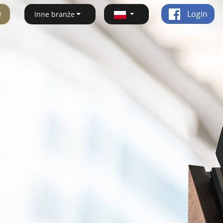
ę
Login
Inne branże