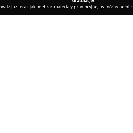
Gratulacje!
awdź już teraz jak odebrać materiały promocyjne, by móc w pełni c
w
Biuro rachunkowe BRJ - Joanna Brzostkiewicz
stkiewicz
O firmie:
Biuro rachunkowe BRJ - Joann
uznane biuro rachunkowe z b
usługi księgowe oraz kadrowe
zapewniając specjalistyczne do
Pokaż więcej >>
wykwalifikowanych ekspertów 
handlowych i ksiąg przychodów
podatkowych PIT, CIT i VAT, a ta
Oferta firmy obejmuje sporzą
reprezentację klientów w kon
Ubezpieczeń Społecznych. Wśró