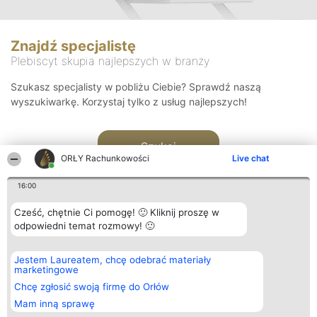
Znajdź specjalistę
Plebiscyt skupia najlepszych w branży
Szukasz specjalisty w pobliżu Ciebie? Sprawdź naszą
wyszukiwarkę. Korzystaj tylko z usług najlepszych!
Szukaj
ORŁY Rachunkowości
Live chat
16:00
Cześć, chętnie Ci pomogę! 🙂 Kliknij proszę w
odpowiedni temat rozmowy! 🙂
Organizator plebiscytu
Plebiscyt
Kontakt
Jestem Laureatem, chcę odebrać materiały
Bright Side Solutions sp. z o.
Laureaci
Kontakt
marketingowe
o. sp. k.
Lista
ul. Ruska 22
wszystkich
Chcę zgłosić swoją firmę do Orłów
Wrocław 50-079
Laureatów
Mam inną sprawę
KRS 0000749100 | Regon
Zasady
381313360 | NIP 8943132676
Regulamin