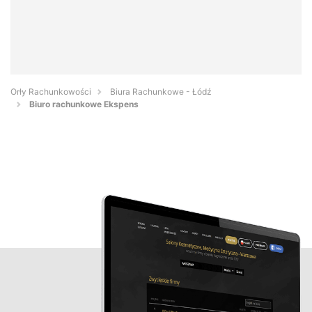
Orły Rachunkowości
Biura Rachunkowe - Łódź
Biuro rachunkowe Ekspens