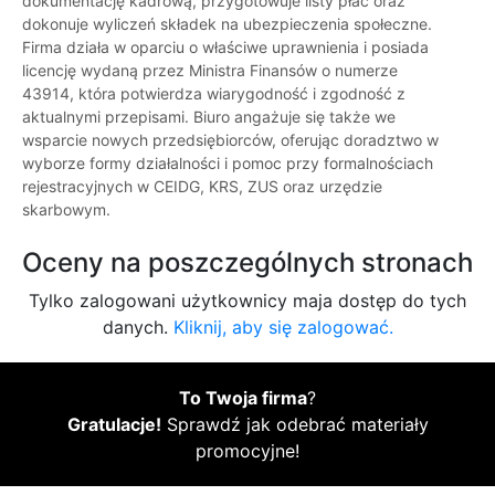
dokumentację kadrową, przygotowuje listy płac oraz
dokonuje wyliczeń składek na ubezpieczenia społeczne.
Firma działa w oparciu o właściwe uprawnienia i posiada
licencję wydaną przez Ministra Finansów o numerze
43914, która potwierdza wiarygodność i zgodność z
aktualnymi przepisami. Biuro angażuje się także we
wsparcie nowych przedsiębiorców, oferując doradztwo w
wyborze formy działalności i pomoc przy formalnościach
rejestracyjnych w CEIDG, KRS, ZUS oraz urzędzie
skarbowym.
Oceny na poszczególnych stronach
Tylko zalogowani użytkownicy maja dostęp do tych
danych.
Kliknij, aby się zalogować.
To Twoja firma
?
Gratulacje!
Sprawdź jak odebrać materiały
promocyjne!