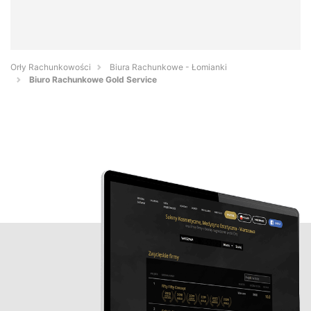
Orły Rachunkowości
Biura Rachunkowe - Łomianki
Biuro Rachunkowe Gold Service