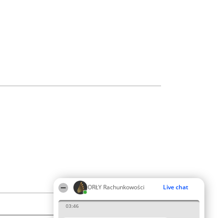
ORŁY Rachunkowości
Live chat
03:46