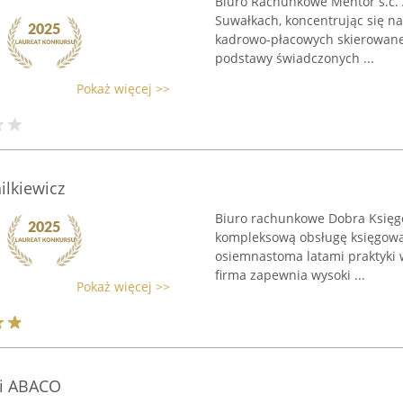
Biuro Rachunkowe Mentor s.c. A
Suwałkach, koncentrując się n
kadrowo-płacowych skierowanej
podstawy świadczonych ...
Pokaż więcej >>
ilkiewicz
Biuro rachunkowe Dobra Księgo
kompleksową obsługę księgową
osiemnastoma latami praktyki w
firma zapewnia wysoki ...
Pokaż więcej >>
i ABACO