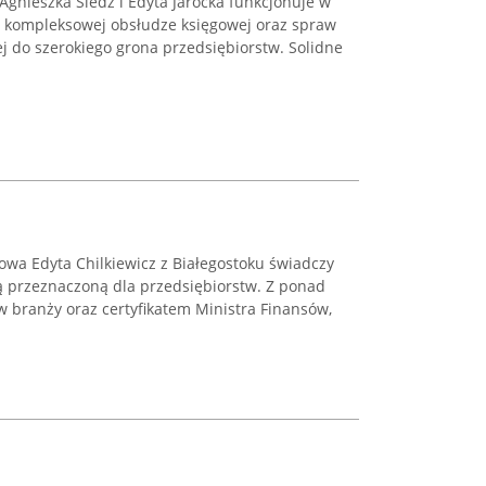
gnieszka Śledź i Edyta Jarocka funkcjonuje w
a kompleksowej obsłudze księgowej oraz spraw
 do szerokiego grona przedsiębiorstw. Solidne
wa Edyta Chilkiewicz z Białegostoku świadczy
 przeznaczoną dla przedsiębiorstw. Z ponad
 branży oraz certyfikatem Ministra Finansów,