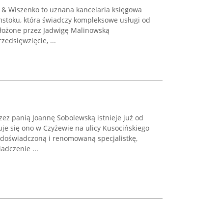
& Wiszenko to uznana kancelaria księgowa
mstoku, która świadczy kompleksowe usługi od
ałożone przez Jadwigę Malinowską
zedsięwzięcie, ...
ez panią Joannę Sobolewską istnieje już od
je się ono w Czyżewie na ulicy Kusocińskiego
 doświadczoną i renomowaną specjalistkę,
adczenie ...