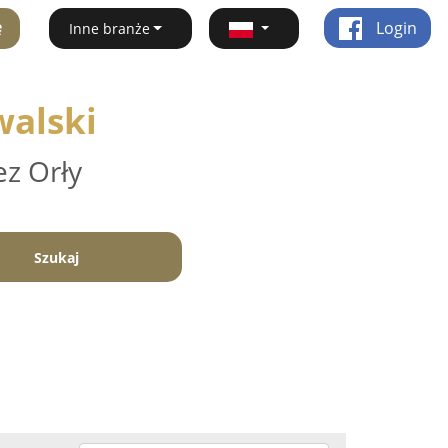
ę
Login
Inne branże
walski
ez Orły
Szukaj