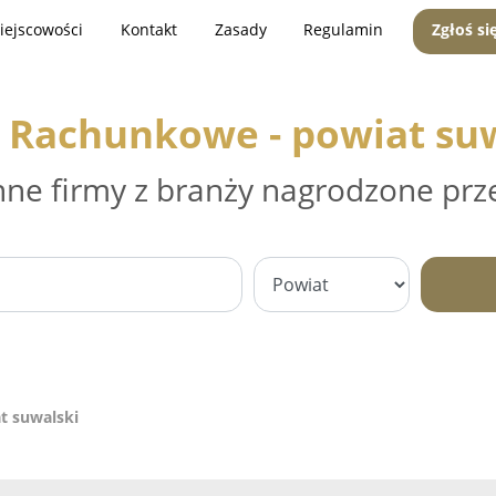
iejscowości
Kontakt
Zasady
Regulamin
Zgłoś si
 Rachunkowe - powiat su
nne firmy z branży nagrodzone prz
t suwalski