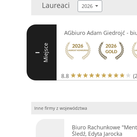
Laureaci
2026
AGbiuro Adam Giedrojć - bi
Miejsce
I
8.8
(
Inne firmy z województwa
Biuro Rachunkowe "Mentor
Śledź, Edyta Jarocka