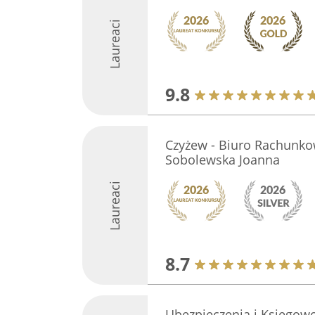
Laureaci
9.8
Czyżew - Biuro Rachunko
Sobolewska Joanna
Laureaci
8.7
Ubezpieczenia i Księgow