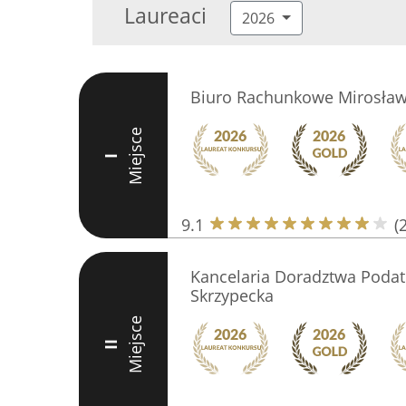
Laureaci
2026
Biuro Rachunkowe Mirosław
Miejsce
I
9.1
(
Kancelaria Doradztwa Poda
Skrzypecka
Miejsce
II