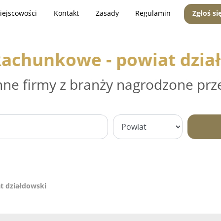
iejscowości
Kontakt
Zasady
Regulamin
Zgłoś si
Rachunkowe - powiat dzia
nne firmy z branży nagrodzone prz
t działdowski