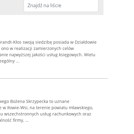
andt-Kłos swoją siedzibę posiada w Działdowie
 ono w realizacji zamierzonych celów
nie najwyższej jakości usług księgowych. Wielu
ególny ...
wego Bożena Skrzypecka to uznane
 w Iłowie-Wsi, na terenie powiatu mławskiego,
niu wszechstronnych usług rachunkowych oraz
ność firmy, ...