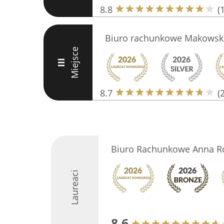
8.8
(
Biuro rachunkowe Makowsk
Miejsce
III
8.7
(
Biuro Rachunkowe Anna R
Laureaci
8.6