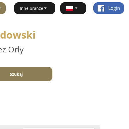
ę
Login
Inne branże
łdowski
ez Orły
Szukaj