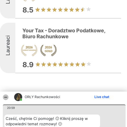
8.5
Your Tax - Doradztwo Podatkowe,
Biuro Rachunkowe
Laureaci
8.9
ORŁY Rachunkowości
Live chat
Inne firmy z województwa
20:59
Cześć, chętnie Ci pomogę! 🙂 Kliknij proszę w
Organizator plebiscytu
Plebiscyt
Kontakt
odpowiedni temat rozmowy! 🙂
Bright Side Solutions sp. z o.
Laureaci
Kontakt