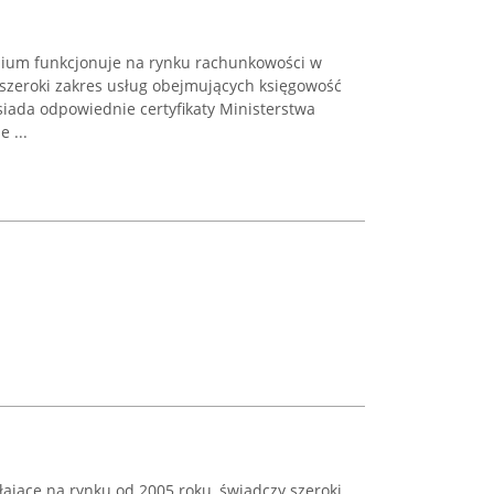
ium funkcjonuje na rynku rachunkowości w
 szeroki zakres usług obejmujących księgowość
iada odpowiednie certyfikaty Ministerstwa
 ...
ające na rynku od 2005 roku, świadczy szeroki