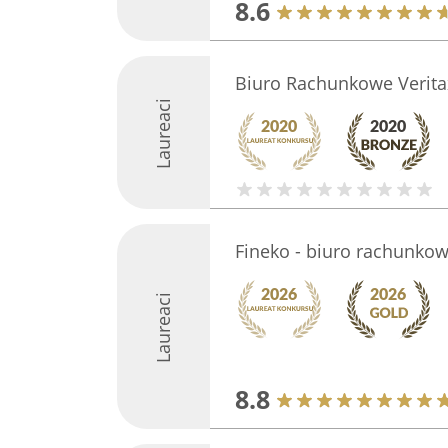
8.6
Biuro Rachunkowe Verita
Laureaci
Fineko - biuro rachunko
Laureaci
8.8