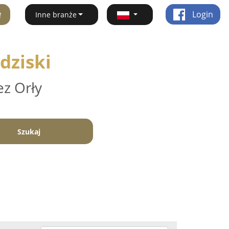
ę
Login
Inne branże
dziski
ez Orły
Szukaj