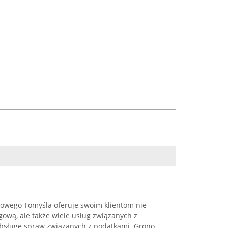
wego Tomyśla oferuje swoim klientom nie
ęgową, ale także wiele usług związanych z
 obsługę spraw związanych z podatkami. Grono