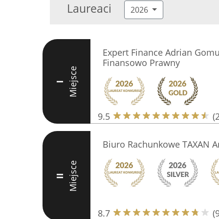
Laureaci
2026
Expert Finance Adrian Gomu
Finansowo Prawny
Miejsce
I
9.5
(
Biuro Rachunkowe TAXAN A
Miejsce
II
8.7
(9