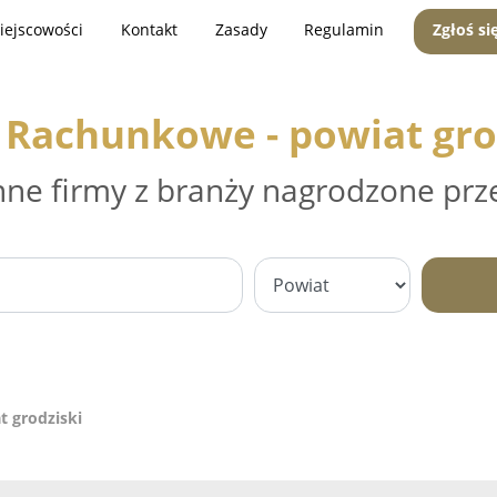
iejscowości
Kontakt
Zasady
Regulamin
Zgłoś si
 Rachunkowe - powiat gro
nne firmy z branży nagrodzone prz
t grodziski