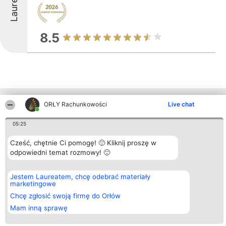
Laureaci
8.5
Inne firmy z województwa
ORŁY Rachunkowości
Live chat
05:25
Organizator plebiscytu
Plebiscyt
Kontakt
Cześć, chętnie Ci pomogę! 🙂 Kliknij proszę w
Bright Side Solutions sp. z o.
Laureaci
Kontakt
odpowiedni temat rozmowy! 🙂
o. sp. k.
Lista
ul. Ruska 22
wszystkich
Wrocław 50-079
Laureatów
Jestem Laureatem, chcę odebrać materiały
KRS 0000749100 | Regon
Zasady
marketingowe
381313360 | NIP 8943132676
Regulamin
+48 508 492 400
Polityka
Chcę zgłosić swoją firmę do Orłów
Prywatności
Mam inną sprawę