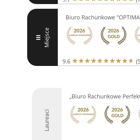
Biuro Rachunkowe "OPTIMA
Miejsce
III
9.6
(
„Biuro Rachunkowe Perfekt
Laureaci