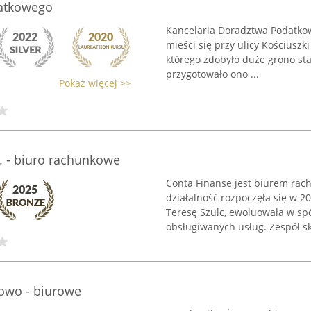
datkowego
Kancelaria Doradztwa Podatkow
mieści się przy ulicy Kościuszk
którego zdobyło duże grono sta
przygotowało ono ...
Pokaż więcej >>
. - biuro rachunkowe
Conta Finanse jest biurem ra
działalność rozpoczęła się w 2
Teresę Szulc, ewoluowała w spó
obsługiwanych usług. Zespół skł
kowo - biurowe