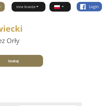
ę
Login
Inne branże
wiecki
ez Orły
Szukaj