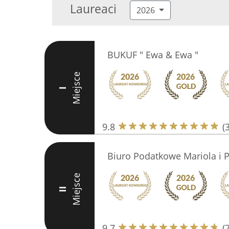
Laureaci
2026
BUKUF " Ewa & Ewa "
Miejsce
I
9.8
(
Biuro Podatkowe Mariola i Pi
Miejsce
II
9.7
(