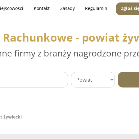
iejscowości
Kontakt
Zasady
Regulamin
Zgłoś si
 Rachunkowe - powiat ży
nne firmy z branży nagrodzone prz
t żywiecki