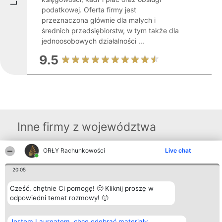
podatkowej. Oferta firmy jest
przeznaczona głównie dla małych i
średnich przedsiębiorstw, w tym także dla
jednoosobowych działalności ...
9.5
Inne firmy z województwa
ORŁY Rachunkowości
Live chat
Organizator plebiscytu
Plebiscyt
Kontakt
Bright Side Solutions sp. z o.
Laureaci
Kontakt
20:05
o. sp. k.
Lista
ul. Ruska 22
wszystkich
Cześć, chętnie Ci pomogę! 🙂 Kliknij proszę w
Wrocław 50-079
Laureatów
KRS 0000749100 | Regon
odpowiedni temat rozmowy! 🙂
Zasady
381313360 | NIP 8943132676
Regulamin
+48 508 492 400
Polityka
Prywatności
Jestem Laureatem, chcę odebrać materiały