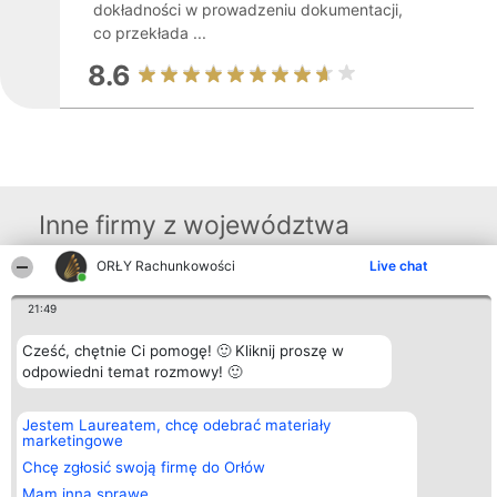
dokładności w prowadzeniu dokumentacji,
co przekłada ...
8.6
Inne firmy z województwa
ORŁY Rachunkowości
Live chat
Organizator plebiscytu
Plebiscyt
Kontakt
21:49
Bright Side Solutions sp. z o.
Laureaci
Kontakt
o. sp. k.
Lista
ul. Ruska 22
Cześć, chętnie Ci pomogę! 🙂 Kliknij proszę w
wszystkich
Wrocław 50-079
Laureatów
odpowiedni temat rozmowy! 🙂
KRS 0000749100 | Regon
Zasady
381313360 | NIP 8943132676
Regulamin
+48 508 492 400
Polityka
Jestem Laureatem, chcę odebrać materiały
Prywatności
marketingowe
Chcę zgłosić swoją firmę do Orłów
Mam inną sprawę