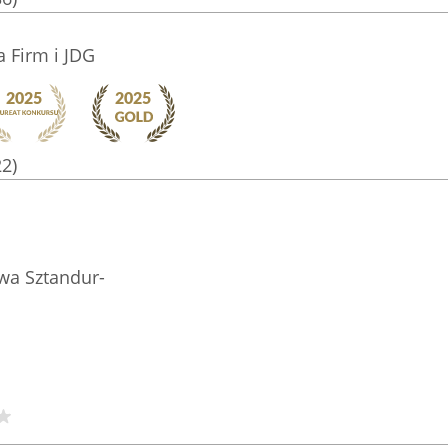
 Firm i JDG
22)
wa Sztandur-