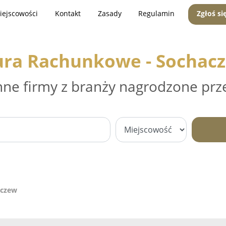
iejscowości
Kontakt
Zasady
Regulamin
Zgłoś si
ura Rachunkowe - Sochac
nne firmy z branży nagrodzone prz
aczew