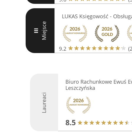
LUKAS Księgowość - Obsługa
Miejsce
III
9.2
(
Biuro Rachunkowe Ewuś E
Leszczyńska
Laureaci
8.5