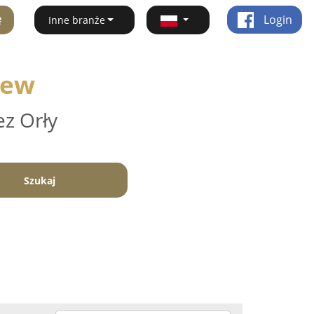
ę
Login
Inne branże
zew
ez Orły
Szukaj