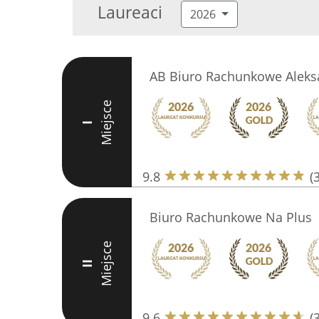
Laureaci
2026
AB Biuro Rachunkowe Aleks
Miejsce
I
9.8
(
Biuro Rachunkowe Na Plus
Miejsce
II
9.6
(