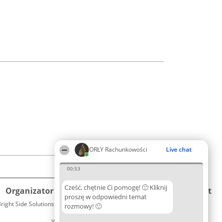
ORŁY Rachunkowości
Live chat
00:53
Cześć, chętnie Ci pomogę! 🙂 Kliknij
Organizator plebiscytu
Plebiscyt
Kontakt
proszę w odpowiedni temat
right Side Solutions sp. z o. o. sp. k.
Laureaci
rozmowy! 🙂
Kontakt
ul. Ruska 22
Lista
Wrocław 50-079
wszystkich