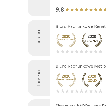
9.8
Biuro Rachunkowe Renat
Laureaci
Biuro Rachunkowe MetroT
Laureaci
Skrzydlate KADRY Lena 