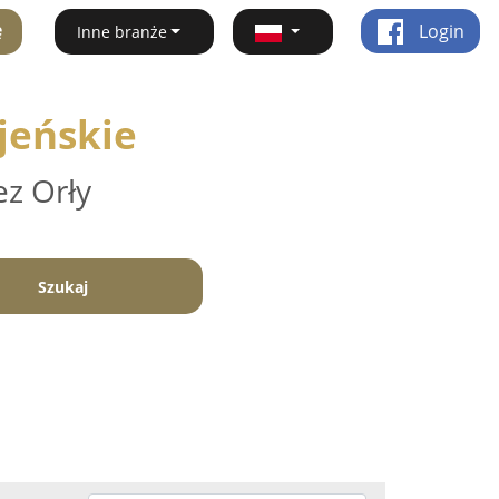
ę
Login
Inne branże
jeńskie
ez Orły
Szukaj