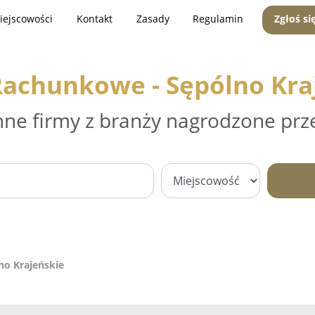
iejscowości
Kontakt
Zasady
Regulamin
Zgłoś si
Rachunkowe - Sępólno Kra
nne firmy z branży nagrodzone prz
no Krajeńskie