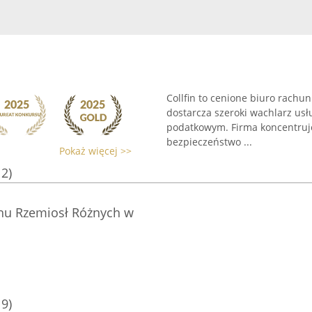
Collfin to cenione biuro rachu
dostarcza szeroki wachlarz us
podatkowym. Firma koncentruje
bezpieczeństwo ...
Pokaż więcej >>
12)
hu Rzemiosł Różnych w
19)