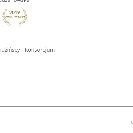
dzińscy - Konsorcjum
B