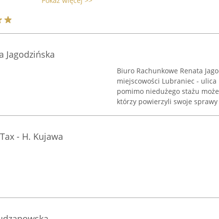
Pokaż więcej >>
a Jagodzińska
Biuro Rachunkowe Renata Jagodz
miejscowości Lubraniec - ulica
pomimo niedużego stażu może 
którzy powierzyli swoje sprawy 
ax - H. Kujawa
Budzanowska