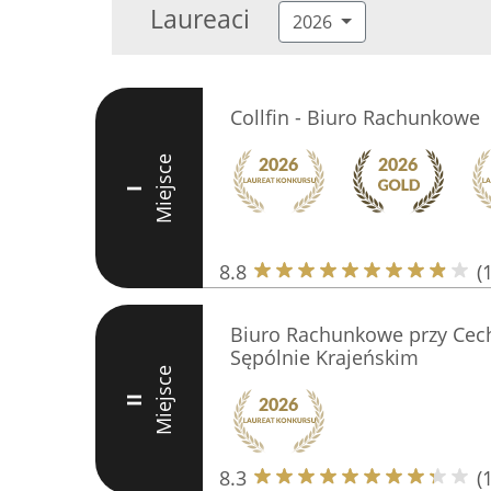
Laureaci
2026
Collfin - Biuro Rachunkowe
Miejsce
I
8.8
(
Biuro Rachunkowe przy Cec
Sępólnie Krajeńskim
Miejsce
II
8.3
(