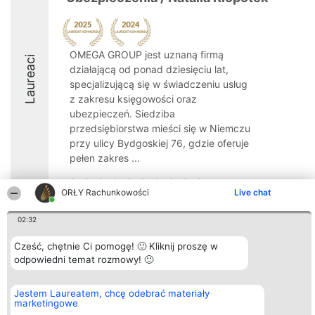
OMEGA GROUP jest uznaną firmą
Laureaci
działającą od ponad dziesięciu lat,
specjalizującą się w świadczeniu usług
z zakresu księgowości oraz
ubezpieczeń. Siedziba
przedsiębiorstwa mieści się w Niemczu
przy ulicy Bydgoskiej 76, gdzie oferuje
pełen zakres ...
ORŁY Rachunkowości
Live chat
02:32
Organizator plebiscytu
Plebiscyt
Kontakt
Bright Side Solutions sp. z o.
Laureaci
Kontakt
Cześć, chętnie Ci pomogę! 🙂 Kliknij proszę w
o. sp. k.
Lista
odpowiedni temat rozmowy! 🙂
ul. Ruska 22
wszystkich
Wrocław 50-079
Laureatów
KRS 0000749100 | Regon
Zasady
Jestem Laureatem, chcę odebrać materiały
381313360 | NIP 8943132676
Regulamin
marketingowe
+48 508 492 400
Polityka