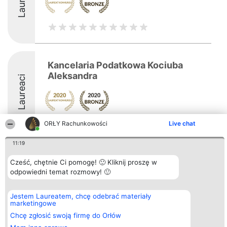
Kancelaria Podatkowa Kociuba
Aleksandra
Laureaci
ORŁY Rachunkowości
Live chat
11:19
Organizator plebiscytu
Plebiscyt
Kontakt
Cześć, chętnie Ci pomogę! 🙂 Kliknij proszę w
Bright Side Solutions sp. z o.
Laureaci
Kontakt
odpowiedni temat rozmowy! 🙂
o. sp. k.
Lista
ul. Ruska 22
wszystkich
Wrocław 50-079
Laureatów
Jestem Laureatem, chcę odebrać materiały
KRS 0000749100 | Regon
Zasady
marketingowe
381313360 | NIP 8943132676
Regulamin
+48 508 492 400
Chcę zgłosić swoją firmę do Orłów
Polityka
Prywatności