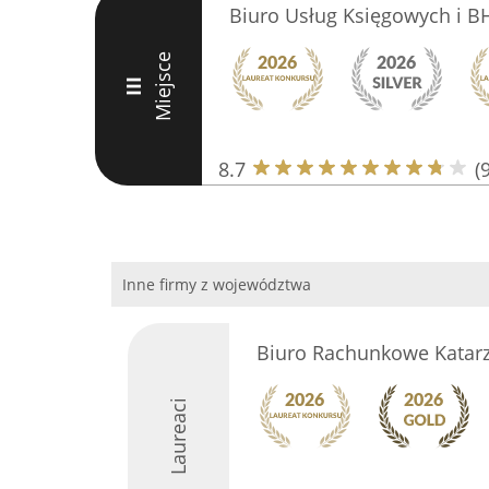
Biuro Usług Księgowych i B
Miejsce
III
8.7
(9
Inne firmy z województwa
Biuro Rachunkowe Katarz
Laureaci