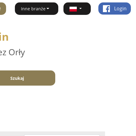
ę
Login
Inne branże
in
ez Orły
Szukaj