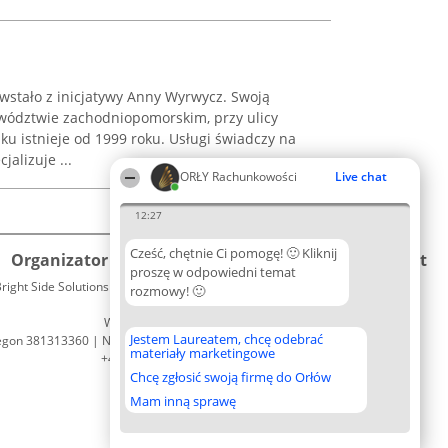
stało z inicjatywy Anny Wyrwycz. Swoją
ewództwie zachodniopomorskim, przy ulicy
ku istnieje od 1999 roku. Usługi świadczy na
jalizuje ...
ORŁY Rachunkowości
Live chat
12:27
Cześć, chętnie Ci pomogę! 🙂 Kliknij
Organizator plebiscytu
Plebiscyt
Kontakt
proszę w odpowiedni temat
right Side Solutions sp. z o. o. sp. k.
Laureaci
rozmowy! 🙂
Kontakt
ul. Ruska 22
Lista
Wrocław 50-079
wszystkich
Jestem Laureatem, chcę odebrać
egon 381313360 | NIP 8943132676
Laureatów
materiały marketingowe
+48 508 492 400
Zasady
Chcę zgłosić swoją firmę do Orłów
Regulamin
Polityka
Mam inną sprawę
Prywatności