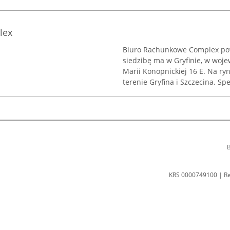
lex
Biuro Rachunkowe Complex pow
siedzibę ma w Gryfinie, w woj
Marii Konopnickiej 16 E. Na ryn
terenie Gryfina i Szczecina. Spec
B
KRS 0000749100 | R