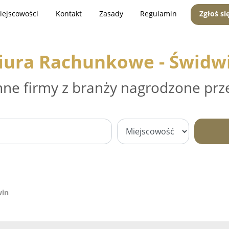
iejscowości
Kontakt
Zasady
Regulamin
Zgłoś si
iura Rachunkowe - Świdw
nne firmy z branży nagrodzone prz
win