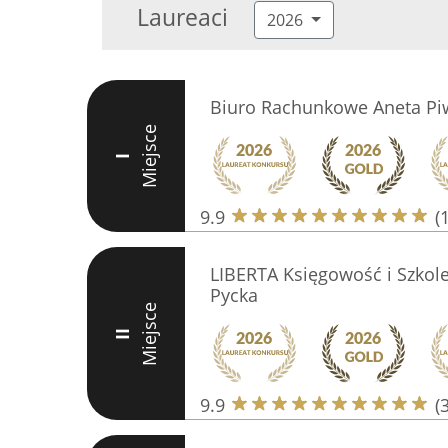
Laureaci
2026
Biuro Rachunkowe Aneta Pi
Miejsce
I
9.9
(
LIBERTA Księgowość i Szkole
Pycka
Miejsce
II
9.9
(