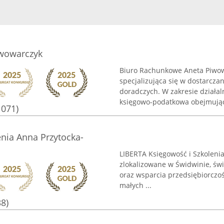
wowarczyk
Biuro Rachunkowe Aneta Piwowa
specjalizująca się w dostarcz
doradczych. W zakresie działal
księgowo-podatkowa obejmująca
1071)
nia Anna Przytocka-
LIBERTA Księgowość i Szkoleni
zlokalizowane w Świdwinie, św
oraz wsparcia przedsiębiorczoś
małych ...
38)