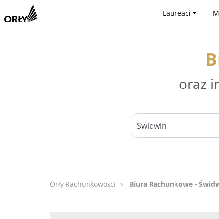
Laureaci
M
B
oraz i
Orły Rachunkowości
Biura Rachunkowe - Świd