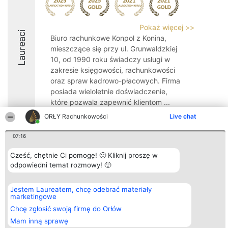
Pokaż więcej >>
Laureaci
Biuro rachunkowe Konpol z Konina,
mieszczące się przy ul. Grunwaldzkiej
10, od 1990 roku świadczy usługi w
zakresie księgowości, rachunkowości
oraz spraw kadrowo-płacowych. Firma
posiada wieloletnie doświadczenie,
które pozwala zapewnić klientom ...
ORŁY Rachunkowości
Live chat
07:16
Cześć, chętnie Ci pomogę! 🙂 Kliknij proszę w
Organizator plebiscytu
Plebiscyt
Kontakt
odpowiedni temat rozmowy! 🙂
Bright Side Solutions sp. z o.
Laureaci
Kontakt
o. sp. k.
Lista
ul. Ruska 22
wszystkich
Wrocław 50-079
Laureatów
Jestem Laureatem, chcę odebrać materiały
KRS 0000749100 | Regon
Zasady
marketingowe
381313360 | NIP 8943132676
Regulamin
Chcę zgłosić swoją firmę do Orłów
+48 508 492 400
Polityka
Prywatności
Mam inną sprawę