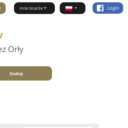
ę
Login
Inne branże
w
ez Orły
Szukaj