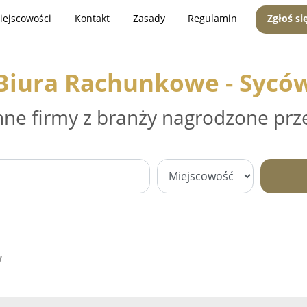
iejscowości
Kontakt
Zasady
Regulamin
Zgłoś si
Biura Rachunkowe - Sycó
nne firmy z branży nagrodzone prz
w