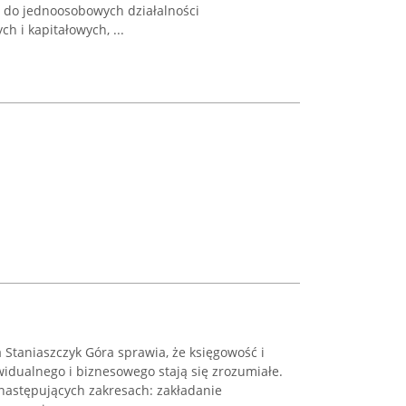
o do jednoosobowych działalności
h i kapitałowych, ...
taniaszczyk Góra sprawia, że księgowość i
idualnego i biznesowego stają się zrozumiałe.
następujących zakresach: zakładanie