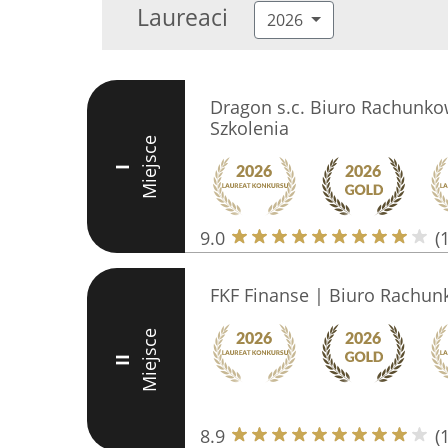
Laureaci
2026
Dragon s.c. Biuro Rachunko
Szkolenia
Miejsce
I
9.0
(
FKF Finanse | Biuro Rachun
Miejsce
II
8.9
(