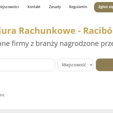
iejscowości
Kontakt
Zasady
Regulamin
Zgłoś si
iura Rachunkowe - Racibó
nne firmy z branży nagrodzone prz
órz