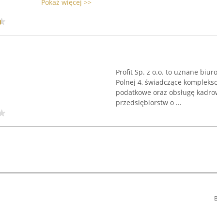
Pokaż więcej >>
Profit Sp. z o.o. to uznane biu
Polnej 4, świadczące kompleks
podatkowe oraz obsługę kadro
przedsiębiorstw o ...
B