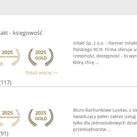
nFakt - księgowość
Infakt Sp. z o.o. - Partner inFa
Polskiego 9C/9. Firma oferuje 
rzetelność, dostępność - to wyr
którą chcę ...
Pokaż więcej >>
(117)
Biuro Rachunkowe Lusitax, z si
świadczący pełen zakres usług 
tylko dla jednoosobowych dział
przedsiębiorstw ...
(91)