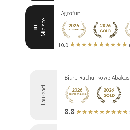
Agrofun
Miejsce
III
10.0
Biuro Rachunkowe Abakus
Laureaci
8.8