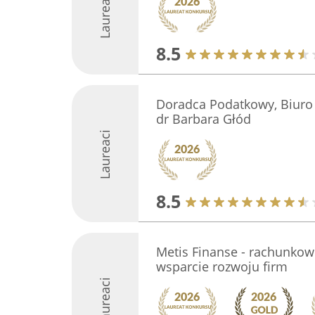
Laureaci
8.5
Doradca Podatkowy, Biuro
dr Barbara Głód
Laureaci
8.5
Metis Finanse - rachunko
wsparcie rozwoju firm
Laureaci