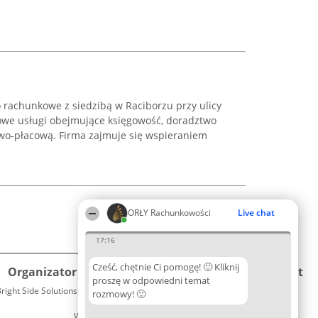
ro rachunkowe z siedzibą w Raciborzu przy ulicy
owe usługi obejmujące księgowość, doradztwo
wo-płacową. Firma zajmuje się wspieraniem
ORŁY Rachunkowości
Live chat
17:16
Cześć, chętnie Ci pomogę! 🙂 Kliknij
Organizator plebiscytu
Plebiscyt
Kontakt
proszę w odpowiedni temat
right Side Solutions sp. z o. o. sp. k.
Laureaci
rozmowy! 🙂
Kontakt
ul. Ruska 22
Lista
Wrocław 50-079
wszystkich