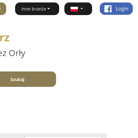
ę
Login
Inne branże
rz
ez Orły
Szukaj