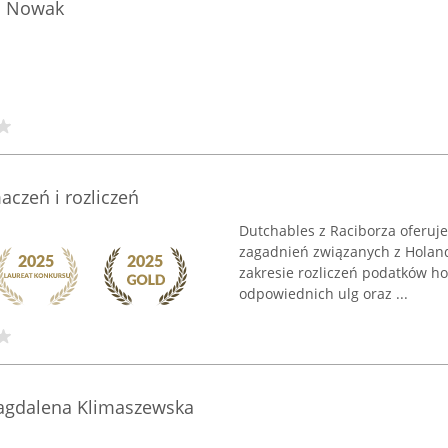
a Nowak
czeń i rozliczeń
Dutchables z Raciborza oferuj
zagadnień związanych z Holand
zakresie rozliczeń podatków ho
odpowiednich ulg oraz ...
agdalena Klimaszewska