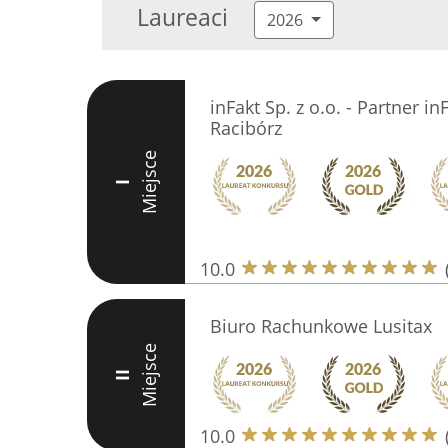
Laureaci
2026
inFakt Sp. z o.o. - Partner i
Racibórz
Miejsce
I
10.0
Biuro Rachunkowe Lusitax
Miejsce
II
10.0