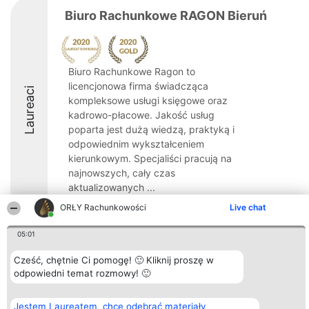
Biuro Rachunkowe RAGON Bieruń
Biuro Rachunkowe Ragon to
licencjonowa firma świadcząca
Laureaci
kompleksowe usługi księgowe oraz
kadrowo-płacowe. Jakość usług
poparta jest dużą wiedzą, praktyką i
odpowiednim wykształceniem
kierunkowym. Specjaliści pracują na
najnowszych, cały czas
aktualizowanych ...
ORŁY Rachunkowości
Live chat
05:01
Cześć, chętnie Ci pomogę! 🙂 Kliknij proszę w
Organizator plebiscytu
Plebiscyt
Kontakt
Bright Side Solutions sp. z o.
odpowiedni temat rozmowy! 🙂
Laureaci
Kontakt
o. sp. k.
Lista
ul. Ruska 22
wszystkich
Wrocław 50-079
Laureatów
Jestem Laureatem, chcę odebrać materiały