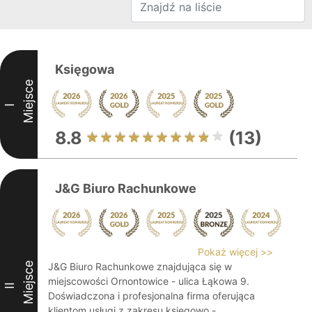
Księgowa
Miejsce
I
8.8
(13)
J&G Biuro Rachunkowe
Pokaż więcej >>
Miejsce
J&G Biuro Rachunkowe znajdująca się w
miejscowości Ornontowice - ulica Łąkowa 9.
II
Doświadczona i profesjonalna firma oferująca
klientom usługi z zakresu księgowo -