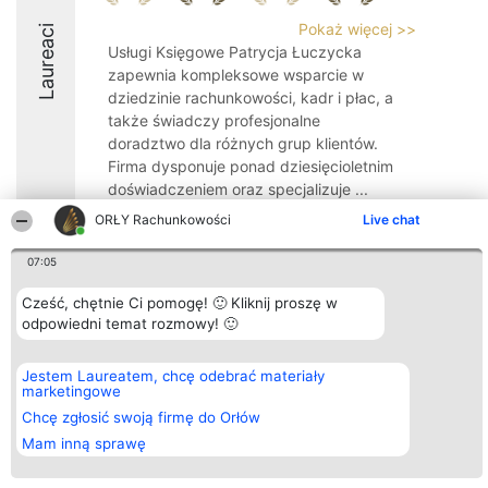
Pokaż więcej >>
Laureaci
Usługi Księgowe Patrycja Łuczycka
zapewnia kompleksowe wsparcie w
dziedzinie rachunkowości, kadr i płac, a
także świadczy profesjonalne
doradztwo dla różnych grup klientów.
Firma dysponuje ponad dziesięcioletnim
doświadczeniem oraz specjalizuje ...
ORŁY Rachunkowości
Live chat
9.9
07:05
Cześć, chętnie Ci pomogę! 🙂 Kliknij proszę w
Organizator plebiscytu
Plebiscyt
Kontakt
odpowiedni temat rozmowy! 🙂
Bright Side Solutions sp. z o.
Laureaci
Kontakt
o. sp. k.
Lista
ul. Ruska 22
wszystkich
Wrocław 50-079
Laureatów
Jestem Laureatem, chcę odebrać materiały
KRS 0000749100 | Regon
Zasady
marketingowe
381313360 | NIP 8943132676
Regulamin
Chcę zgłosić swoją firmę do Orłów
+48 508 492 400
Polityka
Prywatności
Mam inną sprawę