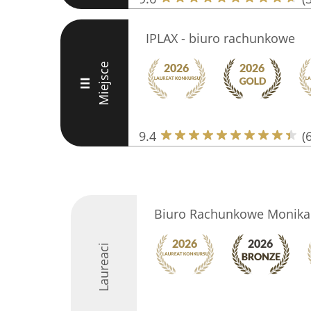
IPLAX - biuro rachunkowe
Miejsce
III
9.4
(
Biuro Rachunkowe Monika
Laureaci