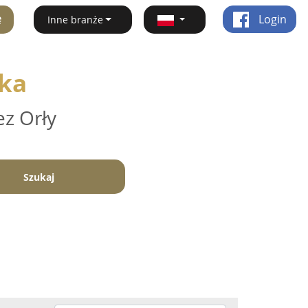
ę
Login
Inne branże
zka
ez Orły
Szukaj