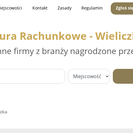
iejscowości
Kontakt
Zasady
Regulamin
Zgłoś si
ura Rachunkowe - Wielic
nne firmy z branży nagrodzone prz
czka