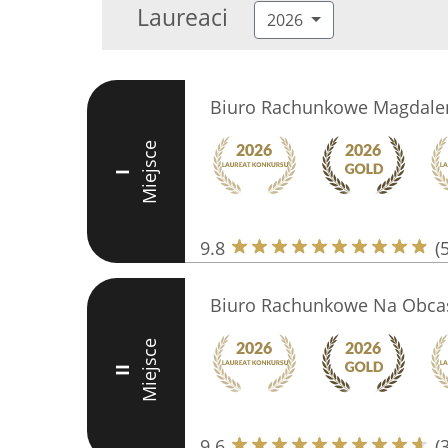
Laureaci
2026
Biuro Rachunkowe Magdale
Miejsce
I
9.8
(
Biuro Rachunkowe Na Obca
Miejsce
II
9.6
(