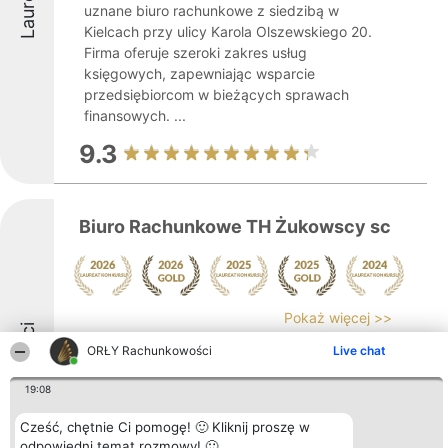
Laureaci
uznane biuro rachunkowe z siedzibą w
Kielcach przy ulicy Karola Olszewskiego 20.
Firma oferuje szeroki zakres usług
księgowych, zapewniając wsparcie
przedsiębiorcom w bieżących sprawach
finansowych. ...
9.3
Biuro Rachunkowe TH Żukowscy sc
Pokaż więcej >>
Laureaci
Biuro Rachunkowe T.H. jest firmą
ORŁY Rachunkowości
Live chat
specjalizującą się w kompleksowych
usługach z zakresu rachunkowości,
19:08
obejmujących obsługę finansowo-księgową
oraz zagadnienia kadrowo-płacowe.
Cześć, chętnie Ci pomogę! 🙂 Kliknij proszę w
Funkcjonując nieprzerwanie od 2007 roku
odpowiedni temat rozmowy! 🙂