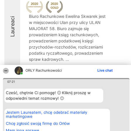
Biuro Rachunkowe Ewelina Skwarek jest
Laureaci
w miejscowości Ulan przy ulicy ULAN
MAJORAT 58. Biuro zajmuje się
prowadzeniem ksiąg rachunkowych,
prowadzeniem podatkowej księgi
przychodów-rozchodów, rozliczeniami
podatku ryczałtowego, prowadzeniem
spraw kadrowych. ...
ORŁY Rachunkowości
Live chat
07:21
Organizator plebiscytu
Plebiscyt
Kontakt
Cześć, chętnie Ci pomogę! 🙂 Kliknij proszę w
Bright Side Solutions sp. z o.
Laureaci
Kontakt
odpowiedni temat rozmowy! 🙂
o. sp. k.
Lista
ul. Ruska 22
wszystkich
Wrocław 50-079
Laureatów
Jestem Laureatem, chcę odebrać materiały
KRS 0000749100 | Regon
Zasady
marketingowe
381313360 | NIP 8943132676
Regulamin
+48 508 492 400
Polityka
Chcę zgłosić swoją firmę do Orłów
Prywatności
Mam inną sprawę